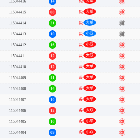
大单
14
115044416
殺
中
大单
08
115044415
殺
中
大单
21
115044414
殺
错
小双
10
115044413
殺
错
小双
16
115044412
殺
中
大双
12
115044411
殺
中
大单
12
115044410
殺
中
大单
11
115044409
殺
中
大单
16
115044408
殺
中
大单
10
115044407
殺
中
大双
12
115044406
殺
中
小单
16
115044405
殺
中
小双
09
115044404
殺
中