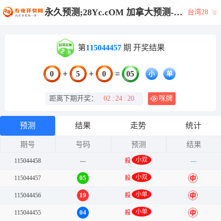
永久预测;28Yc.cOM 加拿大预测-PC预测|加拿大28在线预测网|PC最新预测咪牌|加拿大pc在线|专注研究加拿大28预测官方结果！
台湾28
第
115044457
期 开奖结果
+
+
=
0
5
0
05
小
单
距离下期开奖：
02
:
24
:
20
咪牌
预测
结果
走势
统计
期号
号码
预测
结果
小双
115044458
---
殺
---
小双
05
115044457
殺
中
小单
19
115044456
殺
中
小单
04
115044455
殺
中