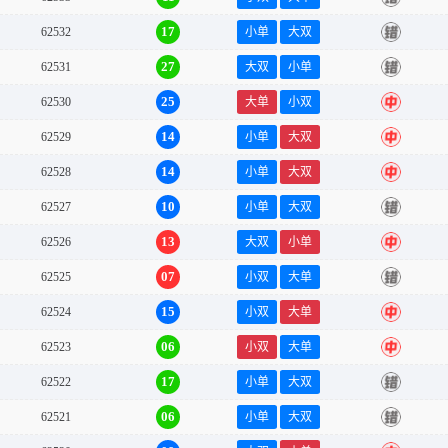
17
62532
小单
大双
错
27
62531
大双
小单
错
25
62530
大单
小双
中
14
62529
小单
大双
中
14
62528
小单
大双
中
10
62527
小单
大双
错
13
62526
大双
小单
中
07
62525
小双
大单
错
15
62524
小双
大单
中
06
62523
小双
大单
中
17
62522
小单
大双
错
06
62521
小单
大双
错