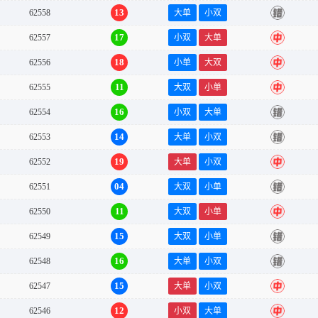
13
62558
大单
小双
错
17
62557
小双
大单
中
18
62556
小单
大双
中
11
62555
大双
小单
中
16
62554
小双
大单
错
14
62553
大单
小双
错
19
62552
大单
小双
中
04
62551
大双
小单
错
11
62550
大双
小单
中
15
62549
大双
小单
错
16
62548
大单
小双
错
15
62547
大单
小双
中
12
62546
小双
大单
中