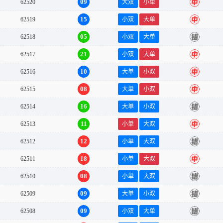
09
62520
大双
小单
中
15
62519
小双
大单
中
05
62518
小双
大单
错
21
62517
小双
大单
中
10
62516
大单
小双
中
08
62515
大单
小双
中
16
62514
大单
小双
错
11
62513
小单
大双
中
12
62512
小单
大双
错
18
62511
小单
大双
中
08
62510
小单
大双
错
09
62509
大单
小双
错
09
62508
小双
大单
错