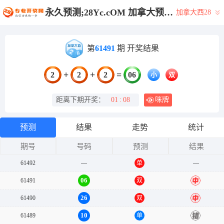
永久预测;28Yc.cOM 加拿大预测-PC预测|加拿大28在线预测网|PC最新预测咪牌|加拿大pc在线|专注研究加拿大28预测官方结果！
加拿大西28
第
61491
期 开奖结果
+
+
=
2
2
2
06
小
双
距离下期开奖：
01
:
08
咪牌
预测
结果
走势
统计
期号
号码
预测
结果
61492
---
单
---
06
61491
双
中
26
61490
双
中
10
61489
单
错