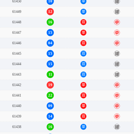
10
61450
单
错
12
61449
单
错
16
61448
双
中
15
61447
单
中
04
61446
双
中
15
61445
双
错
15
61444
双
错
11
61443
双
错
19
61442
单
中
22
61441
双
中
09
61440
单
中
14
61439
双
中
16
61438
单
错