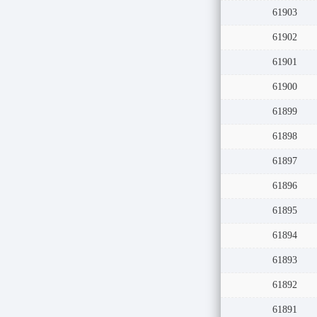
61903
61902
61901
61900
61899
61898
61897
61896
61895
61894
61893
61892
61891