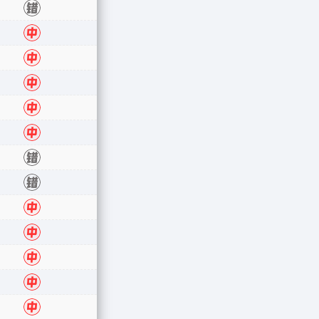
错
中
中
中
中
中
错
错
中
中
中
中
中