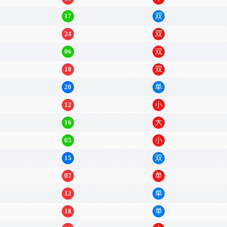
17
双
24
双
06
双
18
双
20
单
12
小
16
大
05
小
15
双
07
单
12
单
18
单