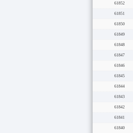
61852
61851
61850
61849
61848
61847
61846
61845
61844
61843
61842
61841
61840