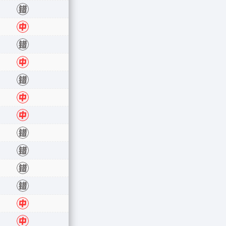
错
中
错
中
错
中
中
错
错
错
错
中
中