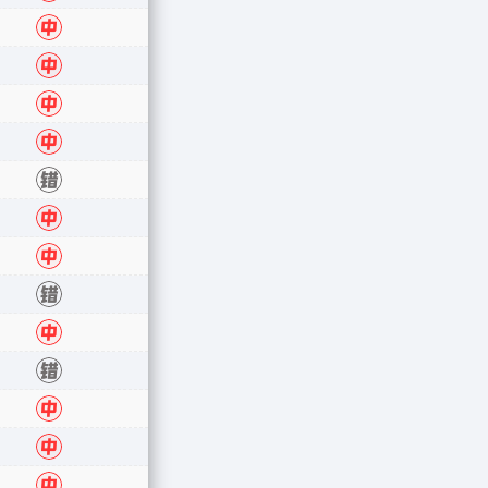
中
中
中
中
错
中
中
错
中
错
中
中
中