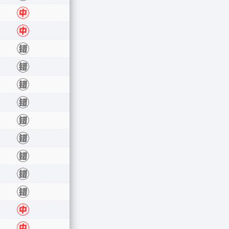
中
中
错
错
错
错
错
错
错
错
错
中
中