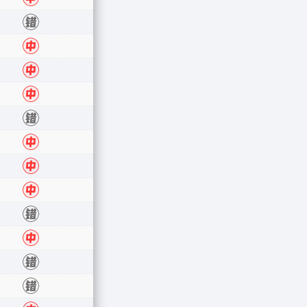
错
中
中
中
错
中
中
中
错
中
错
错