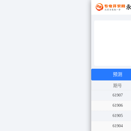
预测
期号
61907
61906
61905
61904