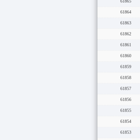
61865
61864
61863
61862
61861
61860
61859
61858
61857
61856
61855
61854
61853