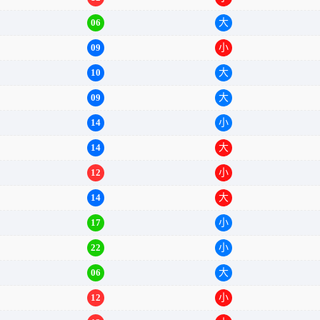
06
大
09
小
10
大
09
大
14
小
14
大
12
小
14
大
17
小
22
小
06
大
12
小