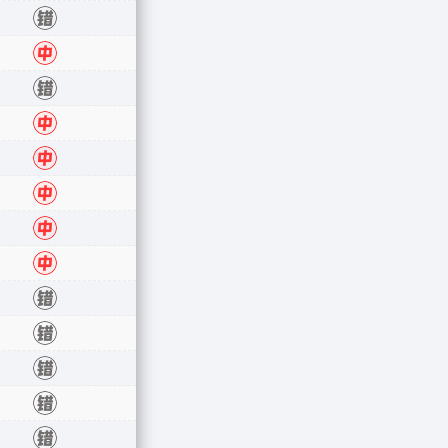
错
中
错
中
中
中
中
中
错
错
错
错
错