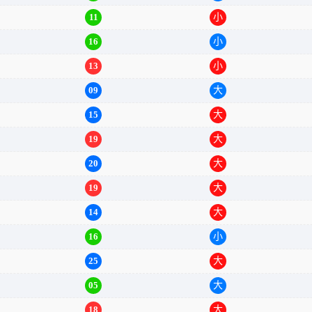
11
小
16
小
13
小
09
大
15
大
19
大
20
大
19
大
14
大
16
小
25
大
05
大
18
大