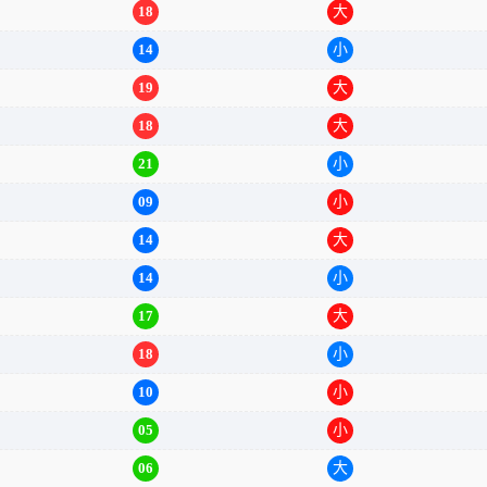
18
大
14
小
19
大
18
大
21
小
09
小
14
大
14
小
17
大
18
小
10
小
05
小
06
大