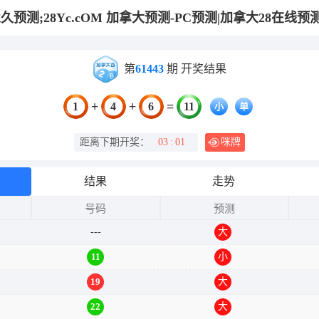
第
61443
期 开奖结果
+
+
=
1
4
6
11
小
单
距离下期开奖：
02
:
49
咪牌
结果
走势
号码
预测
---
大
单
11
小
19
大
22
大