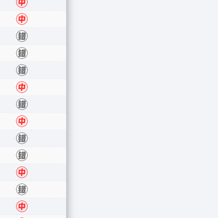
中
中
错
错
错
中
错
中
错
错
中
错
中