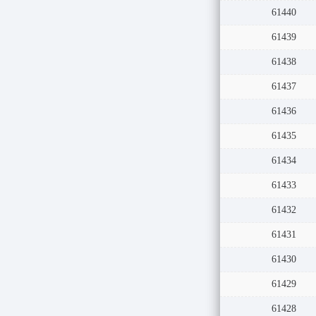
61440
61439
61438
61437
61436
61435
61434
61433
61432
61431
61430
61429
61428