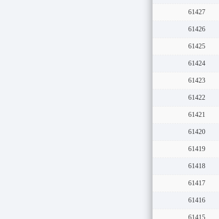
61427
61426
61425
61424
61423
61422
61421
61420
61419
61418
61417
61416
61415