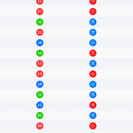
12
小
07
小
11
大
12
大
20
小
16
大
13
大
13
小
20
小
11
大
15
大
05
大
08
小