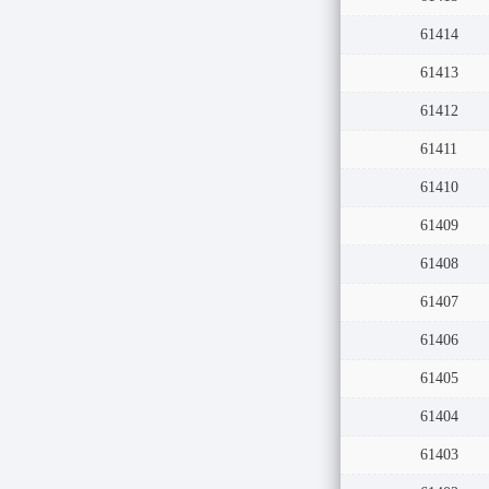
61414
61413
61412
61411
61410
61409
61408
61407
61406
61405
61404
61403