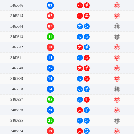
09
3466846
小
单
中
07
3466845
小
单
中
07
3466844
大
双
错
11
3466843
大
双
错
18
3466842
大
单
中
14
3466841
小
双
中
25
3466840
大
单
中
10
3466839
大
双
中
14
3466838
小
单
错
05
3466837
大
单
中
20
3466836
大
单
中
21
3466835
小
双
错
19
3466834
大
双
中