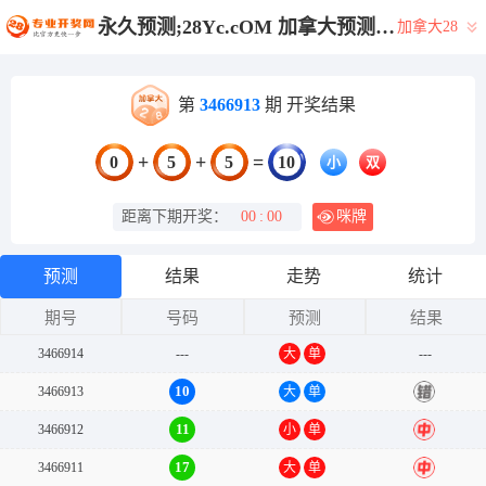
永久预测;28Yc.cOM 加拿大预测-PC预测|加拿大28在线预测网|PC最新预测咪牌|加拿大pc在线|专注研究加拿大28预测官方结果！
加拿大28
第
3466913
期 开奖结果
+
+
=
0
5
5
10
小
双
距离下期开奖：
00
:
00
咪牌
预测
结果
走势
统计
期号
号码
预测
结果
3466914
---
大
单
---
10
3466913
大
单
错
11
3466912
小
单
中
17
3466911
大
单
中