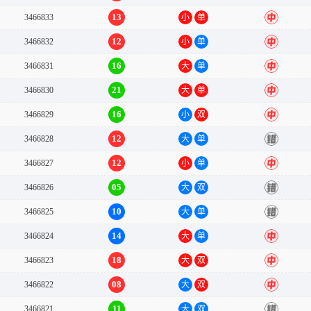
13
3466833
小
单
中
12
3466832
小
单
中
16
3466831
大
单
中
21
3466830
大
单
中
16
3466829
小
双
中
12
3466828
大
单
错
12
3466827
小
单
中
05
3466826
大
双
错
10
3466825
大
单
错
14
3466824
大
单
中
18
3466823
大
双
中
08
3466822
大
双
中
11
3466821
大
双
错