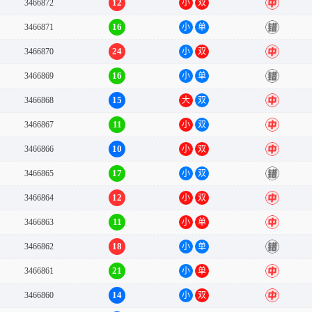
12
3466872
小
双
中
16
3466871
小
单
错
24
3466870
小
双
中
16
3466869
小
单
错
15
3466868
大
双
中
11
3466867
小
双
中
10
3466866
小
双
中
17
3466865
小
双
错
12
3466864
小
双
中
11
3466863
小
单
中
18
3466862
小
单
错
21
3466861
小
单
中
14
3466860
小
双
中