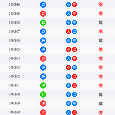
15
3466910
小
单
中
13
3466909
大
单
中
22
3466908
小
单
错
15
3466907
大
双
中
20
3466906
小
单
错
10
3466905
小
双
中
13
3466904
大
单
中
10
3466903
小
单
中
20
3466902
小
双
中
16
3466901
小
双
中
21
3466900
小
双
错
18
3466899
小
单
错
12
3466898
大
双
中