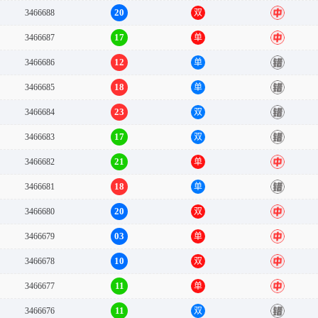
20
3466688
双
中
17
3466687
单
中
12
3466686
单
错
18
3466685
单
错
23
3466684
双
错
17
3466683
双
错
21
3466682
单
中
18
3466681
单
错
20
3466680
双
中
03
3466679
单
中
10
3466678
双
中
11
3466677
单
中
11
3466676
双
错