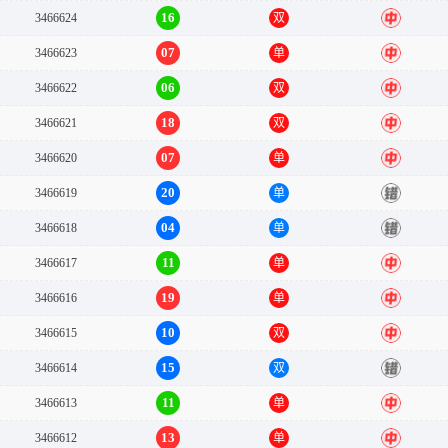
16
3466624
双
中
07
3466623
单
中
06
3466622
双
中
18
3466621
双
中
07
3466620
单
中
20
3466619
单
错
04
3466618
单
错
11
3466617
单
中
19
3466616
单
中
10
3466615
双
中
15
3466614
双
错
11
3466613
单
中
13
3466612
单
中