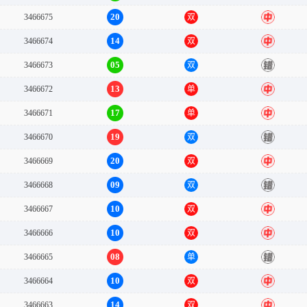
20
3466675
双
中
14
3466674
双
中
05
3466673
双
错
13
3466672
单
中
17
3466671
单
中
19
3466670
双
错
20
3466669
双
中
09
3466668
双
错
10
3466667
双
中
10
3466666
双
中
08
3466665
单
错
10
3466664
双
中
14
3466663
双
中